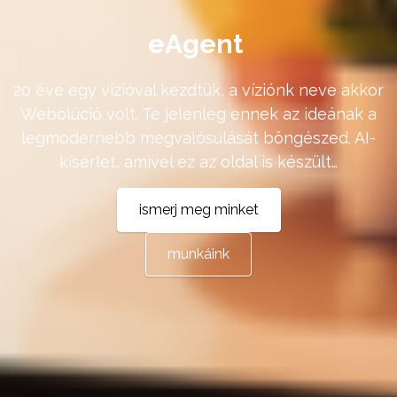
eAgent
20 éve egy vizióval kezdtük, a víziónk neve akkor
Webolúció volt. Te jelenleg ennek az ideának a
legmodernebb megvalósulását böngészed. AI-
kísérlet, amivel ez az oldal is készült…
ismerj meg minket
munkáink