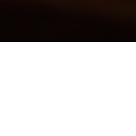
Ismerd meg a weboldal
készítés gondtalanságát
Az eAgent Web számos szolgáltatást kínál az Ön
digitális igényeinek megfelelően.
Az egyedi webdesigntól az e-kereskedelmi